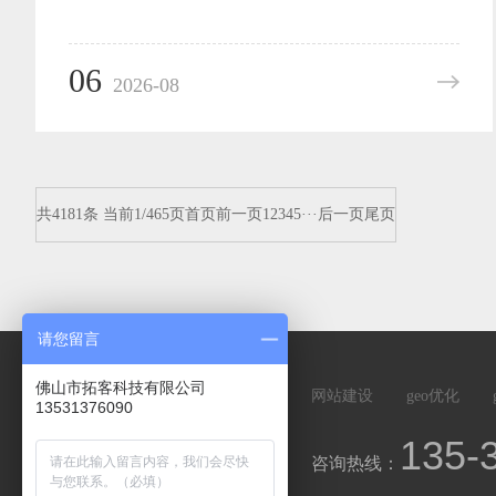
06
2026-08
共4181条 当前1/465页
首页
前一页
1
2
3
4
5
···
后一页
尾页
请您留言
佛山市拓客科技有限公司
网站建设
geo优化
13531376090
135-
咨询热线：